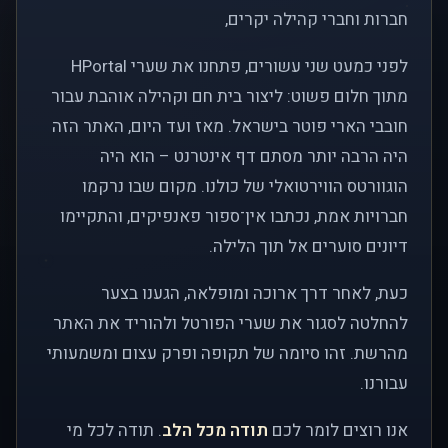
חברות וחברי קהילה יקרים,
לפני כמעט שני עשורים, פתחנו את שערי HPortal
מתוך חלום פשוט: ליצור בית חם וקהילה אוהבת עבור
חובבי הארי פוטר בישראל. מאז ועד היום, האתר הזה
היה הרבה יותר מסתם דף אינטרנט – הוא היה
הוגוורטס הווירטואלי של כולנו. מקום שבו נרקמו
חברויות אמת, נכתבו אין־ספור פאנפיקים, והתקיימו
דיונים סוערים אל תוך הלילה.
כעת, לאחר דרך ארוכה ומופלאה, הגענו בצער
להחלטה לסגור את שערי הפורטל ולהוריד את האתר
מהרשת. זהו סיומה של תקופה ופרק עצום ומשמעותי
עבורנו.
אנו רוצים לומר לכם
תודה מכל הלב
. תודה לכל מי