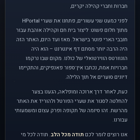
חברות וחברי קהילה יקרים,
לפני כמעט שני עשורים, פתחנו את שערי HPortal
מתוך חלום פשוט: ליצור בית חם וקהילה אוהבת עבור
חובבי הארי פוטר בישראל. מאז ועד היום, האתר הזה
היה הרבה יותר מסתם דף אינטרנט – הוא היה
הוגוורטס הווירטואלי של כולנו. מקום שבו נרקמו
חברויות אמת, נכתבו אין־ספור פאנפיקים, והתקיימו
דיונים סוערים אל תוך הלילה.
כעת, לאחר דרך ארוכה ומופלאה, הגענו בצער
להחלטה לסגור את שערי הפורטל ולהוריד את האתר
מהרשת. זהו סיומה של תקופה ופרק עצום ומשמעותי
עבורנו.
אנו רוצים לומר לכם
תודה מכל הלב
. תודה לכל מי