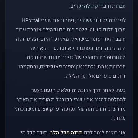
חברות וחברי קהילה יקרים,
לפני כמעט שני עשורים, פתחנו את שערי HPortal
מתוך חלום פשוט: ליצור בית חם וקהילה אוהבת עבור
חובבי הארי פוטר בישראל. מאז ועד היום, האתר הזה
היה הרבה יותר מסתם דף אינטרנט – הוא היה
הוגוורטס הווירטואלי של כולנו. מקום שבו נרקמו
חברויות אמת, נכתבו אין־ספור פאנפיקים, והתקיימו
דיונים סוערים אל תוך הלילה.
כעת, לאחר דרך ארוכה ומופלאה, הגענו בצער
להחלטה לסגור את שערי הפורטל ולהוריד את האתר
מהרשת. זהו סיומה של תקופה ופרק עצום ומשמעותי
עבורנו.
אנו רוצים לומר לכם
תודה מכל הלב
. תודה לכל מי