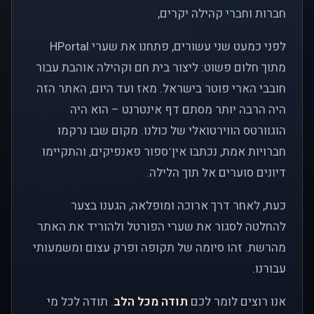
חברות וחברי קהילה יקרים,
לפני כמעט שני עשורים, פתחנו את שערי HPortal
מתוך חלום פשוט: ליצור בית חם וקהילה אוהבת עבור
חובבי הארי פוטר בישראל. מאז ועד היום, האתר הזה
היה הרבה יותר מסתם דף אינטרנט – הוא היה
הוגוורטס הווירטואלי של כולנו. מקום שבו נרקמו
חברויות אמת, נכתבו אין־ספור פאנפיקים, והתקיימו
דיונים סוערים אל תוך הלילה.
כעת, לאחר דרך ארוכה ומופלאה, הגענו בצער
להחלטה לסגור את שערי הפורטל ולהוריד את האתר
מהרשת. זהו סיומה של תקופה ופרק עצום ומשמעותי
עבורנו.
אנו רוצים לומר לכם
תודה מכל הלב
. תודה לכל מי