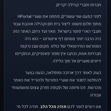
חברות וחברי קהילה יקרים,
לפני כמעט שני עשורים, פתחנו את שערי HPortal
מתוך חלום פשוט: ליצור בית חם וקהילה אוהבת עבור
חובבי הארי פוטר בישראל. מאז ועד היום, האתר הזה
היה הרבה יותר מסתם דף אינטרנט – הוא היה
הוגוורטס הווירטואלי של כולנו. מקום שבו נרקמו
חברויות אמת, נכתבו אין־ספור פאנפיקים, והתקיימו
דיונים סוערים אל תוך הלילה.
כעת, לאחר דרך ארוכה ומופלאה, הגענו בצער
להחלטה לסגור את שערי הפורטל ולהוריד את האתר
מהרשת. זהו סיומה של תקופה ופרק עצום ומשמעותי
עבורנו.
אנו רוצים לומר לכם
תודה מכל הלב
. תודה לכל מי