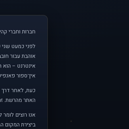
חברות וחברי קהי
אוהבת עבור חובב
אינטרנט – הוא הי
אין־ספור פאנפיקי
כעת, לאחר דרך א
האתר מהרשת. זהו
אנו רוצים לומר 
ביצירת המקום המ