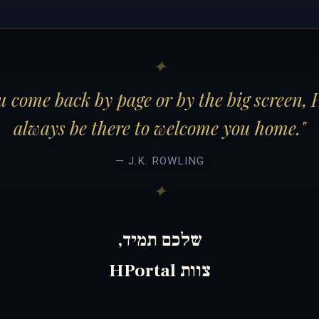
 come back by page or by the big screen, 
always be there to welcome you home."
— J.K. ROWLING
שלכם תמיד,
צוות HPortal