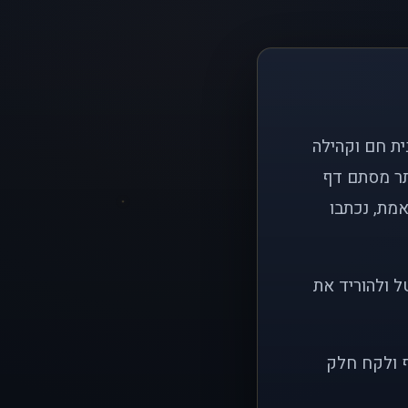
ם פשוט: ליצור בית חם וקהילה
ותר מסתם דף
אמת, נכתבו
ל ולהוריד את
ף ולקח חלק