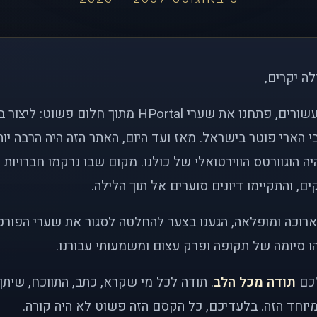
לה יקרים,
לפני כמעט שני עשורים, פתחנו את שערי HPortal מתוך חלו
י הארי פוטר בישראל. מאז ועד היום, האתר הזה היה הרבה י
ה הוגוורטס הווירטואלי של כולנו. מקום שבו נרקמו חברויות 
ם, והתקיימו דיונים סוערים אל תוך הלילה.
רוכה ומופלאה, הגענו בצער להחלטה לסגור את שערי הפורט
 סיומה של תקופה ופרק עצום ומשמעותי עבורנו.
לכם
תודה מכל הלב
. תודה לכל מי שקרא, כתב, התווכח, שית
יוחד הזה. בלעדיכם, כל הקסם הזה פשוט לא היה קורה.