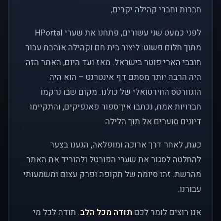
חברות וחברי קהילה יקרים,
לפני כמעט שני עשורים, פתחנו את שערי HPortal
מתוך חלום פשוט: ליצור בית חם וקהילה אוהבת עבור
חובבי הארי פוטר בישראל. מאז ועד היום, האתר הזה
היה הרבה יותר מסתם דף אינטרנט – הוא היה
הוגוורטס הווירטואלי של כולנו. מקום שבו נרקמו
חברויות אמת, נכתבו אין־ספור פאנפיקים, והתקיימו
דיונים סוערים אל תוך הלילה.
כעת, לאחר דרך ארוכה ומופלאה, הגענו בצער
להחלטה לסגור את שערי הפורטל ולהוריד את האתר
מהרשת. זהו סיומה של תקופה ופרק עצום ומשמעותי
עבורנו.
אנו רוצים לומר לכם
תודה מכל הלב
. תודה לכל מי