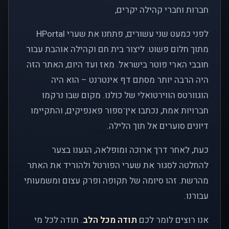
חברות וחברי קהילה יקרים,
לפני כמעט שני עשורים, פתחנו את שערי HPortal
מתוך חלום פשוט: ליצור בית חם וקהילה אוהבת עבור
חובבי הארי פוטר בישראל. מאז ועד היום, האתר הזה
היה הרבה יותר מסתם דף אינטרנט – הוא היה
הוגוורטס הווירטואלי של כולנו. מקום שבו נרקמו
חברויות אמת, נכתבו אין־ספור פאנפיקים, והתקיימו
דיונים סוערים אל תוך הלילה.
כעת, לאחר דרך ארוכה ומופלאה, הגענו בצער
להחלטה לסגור את שערי הפורטל ולהוריד את האתר
מהרשת. זהו סיומה של תקופה ופרק עצום ומשמעותי
עבורנו.
אנו רוצים לומר לכם
תודה מכל הלב
. תודה לכל מי