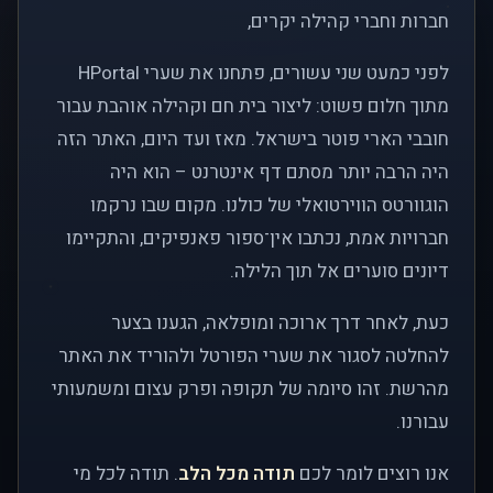
חברות וחברי קהילה יקרים,
לפני כמעט שני עשורים, פתחנו את שערי HPortal
מתוך חלום פשוט: ליצור בית חם וקהילה אוהבת עבור
חובבי הארי פוטר בישראל. מאז ועד היום, האתר הזה
היה הרבה יותר מסתם דף אינטרנט – הוא היה
הוגוורטס הווירטואלי של כולנו. מקום שבו נרקמו
חברויות אמת, נכתבו אין־ספור פאנפיקים, והתקיימו
דיונים סוערים אל תוך הלילה.
כעת, לאחר דרך ארוכה ומופלאה, הגענו בצער
להחלטה לסגור את שערי הפורטל ולהוריד את האתר
מהרשת. זהו סיומה של תקופה ופרק עצום ומשמעותי
עבורנו.
אנו רוצים לומר לכם
תודה מכל הלב
. תודה לכל מי