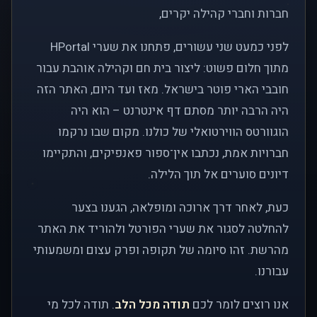
חברות וחברי קהילה יקרים,
לפני כמעט שני עשורים, פתחנו את שערי HPortal
מתוך חלום פשוט: ליצור בית חם וקהילה אוהבת עבור
חובבי הארי פוטר בישראל. מאז ועד היום, האתר הזה
היה הרבה יותר מסתם דף אינטרנט – הוא היה
הוגוורטס הווירטואלי של כולנו. מקום שבו נרקמו
חברויות אמת, נכתבו אין־ספור פאנפיקים, והתקיימו
דיונים סוערים אל תוך הלילה.
כעת, לאחר דרך ארוכה ומופלאה, הגענו בצער
להחלטה לסגור את שערי הפורטל ולהוריד את האתר
מהרשת. זהו סיומה של תקופה ופרק עצום ומשמעותי
עבורנו.
אנו רוצים לומר לכם
תודה מכל הלב
. תודה לכל מי