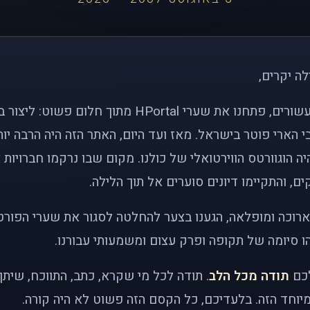
לה יקרים,
לפני כמעט שני עשורים, פתחנו את שערי HPortal מתוך חלו
י הארי פוטר בישראל. מאז ועד היום, האתר הזה היה הרבה י
ה הוגוורטס הווירטואלי של כולנו. מקום שבו נרקמו חברויות 
ם, והתקיימו דיונים סוערים אל תוך הלילה.
רוכה ומופלאה, הגענו בצער להחלטה לסגור את שערי הפורט
 סיומה של תקופה ופרק עצום ומשמעותי עבורנו.
לכם
תודה מכל הלב
. תודה לכל מי שקרא, כתב, התווכח, שית
יוחד הזה. בלעדיכם, כל הקסם הזה פשוט לא היה קורה.