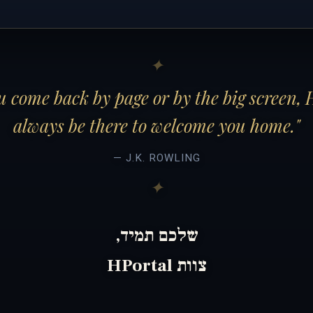
 come back by page or by the big screen, 
always be there to welcome you home."
— J.K. ROWLING
שלכם תמיד,
צוות HPortal