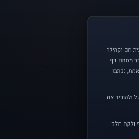
ם פשוט: ליצור בית חם וקהילה
ותר מסתם דף
אמת, נכתבו
ל ולהוריד את
ף ולקח חלק