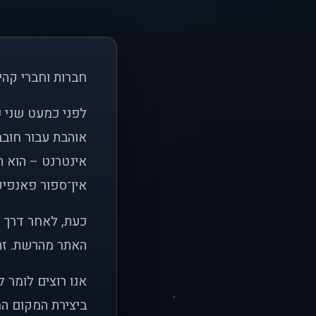
חברות וחברי קהי
אוהבת עבור חובב
אינטרנט – הוא הי
אין־ספור פאנפיקי
כעת, לאחר דרך א
האתר מהרשת. זהו
אנו רוצים לומר 
ביצירת המקום המ