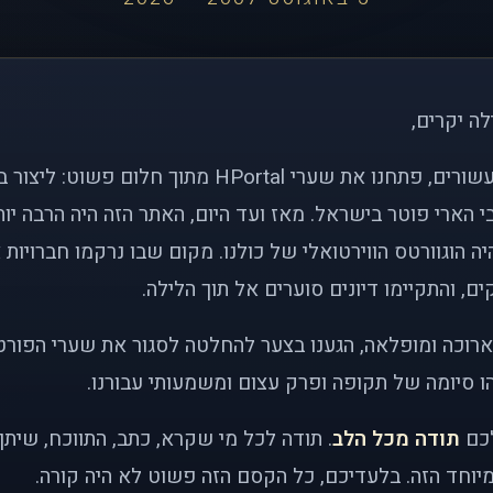
לה יקרים,
לפני כמעט שני עשורים, פתחנו את שערי HPortal מתוך חלו
י הארי פוטר בישראל. מאז ועד היום, האתר הזה היה הרבה י
ה הוגוורטס הווירטואלי של כולנו. מקום שבו נרקמו חברויות 
ם, והתקיימו דיונים סוערים אל תוך הלילה.
רוכה ומופלאה, הגענו בצער להחלטה לסגור את שערי הפורט
 סיומה של תקופה ופרק עצום ומשמעותי עבורנו.
לכם
תודה מכל הלב
. תודה לכל מי שקרא, כתב, התווכח, שית
יוחד הזה. בלעדיכם, כל הקסם הזה פשוט לא היה קורה.