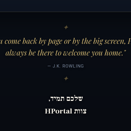
 come back by page or by the big screen, 
always be there to welcome you home."
— J.K. ROWLING
שלכם תמיד,
צוות HPortal