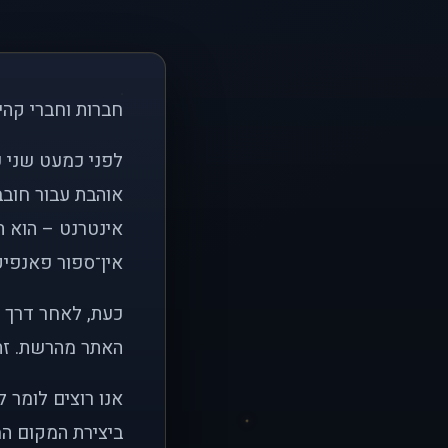
חברות וחברי קהי
אוהבת עבור חובב
אינטרנט – הוא הי
אין־ספור פאנפיקי
כעת, לאחר דרך א
האתר מהרשת. זהו
אנו רוצים לומר 
ביצירת המקום המ