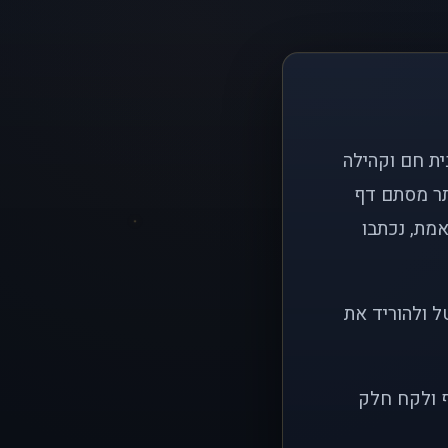
ם פשוט: ליצור בית חם וקהילה
ותר מסתם דף
אמת, נכתבו
ל ולהוריד את
ף ולקח חלק