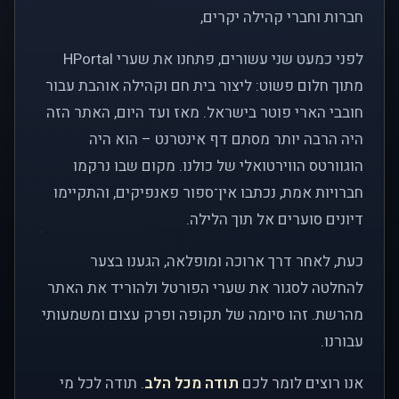
חברות וחברי קהילה יקרים,
לפני כמעט שני עשורים, פתחנו את שערי HPortal
מתוך חלום פשוט: ליצור בית חם וקהילה אוהבת עבור
חובבי הארי פוטר בישראל. מאז ועד היום, האתר הזה
היה הרבה יותר מסתם דף אינטרנט – הוא היה
הוגוורטס הווירטואלי של כולנו. מקום שבו נרקמו
חברויות אמת, נכתבו אין־ספור פאנפיקים, והתקיימו
דיונים סוערים אל תוך הלילה.
כעת, לאחר דרך ארוכה ומופלאה, הגענו בצער
להחלטה לסגור את שערי הפורטל ולהוריד את האתר
מהרשת. זהו סיומה של תקופה ופרק עצום ומשמעותי
עבורנו.
אנו רוצים לומר לכם
תודה מכל הלב
. תודה לכל מי