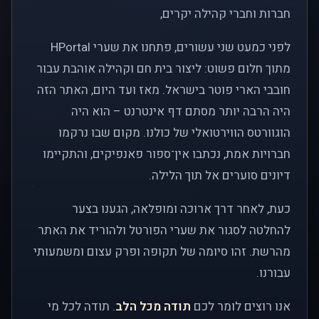
חברות וחברי קהילה יקרים,
לפני כמעט שני עשורים, פתחנו את שערי HPortal
מתוך חלום פשוט: ליצור בית חם וקהילה אוהבת עבור
חובבי הארי פוטר בישראל. מאז ועד היום, האתר הזה
היה הרבה יותר מסתם דף אינטרנט – הוא היה
הוגוורטס הווירטואלי של כולנו. מקום שבו נרקמו
חברויות אמת, נכתבו אין־ספור פאנפיקים, והתקיימו
דיונים סוערים אל תוך הלילה.
כעת, לאחר דרך ארוכה ומופלאה, הגענו בצער
להחלטה לסגור את שערי הפורטל ולהוריד את האתר
מהרשת. זהו סיומה של תקופה ופרק עצום ומשמעותי
עבורנו.
אנו רוצים לומר לכם
תודה מכל הלב
. תודה לכל מי