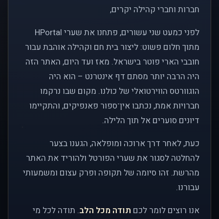
חברות וחברי קהילה יקרים,
לפני כמעט שני עשורים, פתחנו את שערי HPortal
מתוך חלום פשוט: ליצור בית חם וקהילה אוהבת עבור
חובבי הארי פוטר בישראל. מאז ועד היום, האתר הזה
היה הרבה יותר מסתם דף אינטרנט – הוא היה
הוגוורטס הווירטואלי של כולנו. מקום שבו נרקמו
חברויות אמת, נכתבו אין־ספור פאנפיקים, והתקיימו
דיונים סוערים אל תוך הלילה.
כעת, לאחר דרך ארוכה ומופלאה, הגענו בצער
להחלטה לסגור את שערי הפורטל ולהוריד את האתר
מהרשת. זהו סיומה של תקופה ופרק עצום ומשמעותי
עבורנו.
אנו רוצים לומר לכם
תודה מכל הלב
. תודה לכל מי