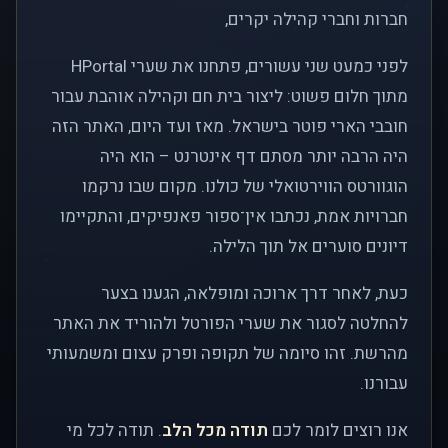
חברות וחברי קהילה יקרים,
לפני כמעט שני עשורים, פתחנו את שערי HPortal
מתוך חלום פשוט: ליצור בית חם וקהילה אוהבת עבור
חובבי הארי פוטר בישראל. מאז ועד היום, האתר הזה
היה הרבה יותר מסתם דף אינטרנט – הוא היה
הוגוורטס הווירטואלי של כולנו. מקום שבו נרקמו
חברויות אמת, נכתבו אין־ספור פאנפיקים, והתקיימו
דיונים סוערים אל תוך הלילה.
כעת, לאחר דרך ארוכה ומופלאה, הגענו בצער
להחלטה לסגור את שערי הפורטל ולהוריד את האתר
מהרשת. זהו סיומה של תקופה ופרק עצום ומשמעותי
עבורנו.
אנו רוצים לומר לכם
תודה מכל הלב
. תודה לכל מי