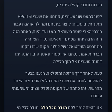
חברות וחברי קהילה יקרים,
לפני כמעט שני עשורים, פתחנו את שערי HPortal
מתוך חלום פשוט: ליצור בית חם וקהילה אוהבת עבור
חובבי הארי פוטר בישראל. מאז ועד היום, האתר הזה
היה הרבה יותר מסתם דף אינטרנט – הוא היה
הוגוורטס הווירטואלי של כולנו. מקום שבו נרקמו
חברויות אמת, נכתבו אין־ספור פאנפיקים, והתקיימו
דיונים סוערים אל תוך הלילה.
כעת, לאחר דרך ארוכה ומופלאה, הגענו בצער
להחלטה לסגור את שערי הפורטל ולהוריד את האתר
מהרשת. זהו סיומה של תקופה ופרק עצום ומשמעותי
עבורנו.
אנו רוצים לומר לכם
תודה מכל הלב
. תודה לכל מי