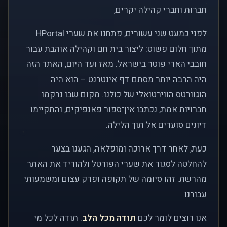
חברות וחברי קהילה יקרים,
לפני כמעט שני עשורים, פתחנו את שערי HPortal
מתוך חלום פשוט: ליצור בית חם וקהילה אוהבת עבור
חובבי הארי פוטר בישראל. מאז ועד היום, האתר הזה
היה הרבה יותר מסתם דף אינטרנט – הוא היה
הוגוורטס הווירטואלי של כולנו. מקום שבו נרקמו
חברויות אמת, נכתבו אין־ספור פאנפיקים, והתקיימו
דיונים סוערים אל תוך הלילה.
כעת, לאחר דרך ארוכה ומופלאה, הגענו בצער
להחלטה לסגור את שערי הפורטל ולהוריד את האתר
מהרשת. זהו סיומה של תקופה ופרק עצום ומשמעותי
עבורנו.
אנו רוצים לומר לכם
תודה מכל הלב
. תודה לכל מי