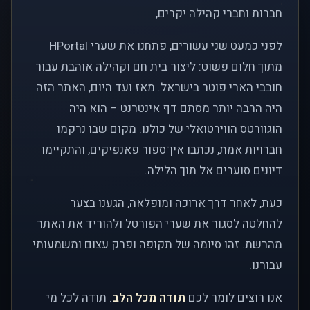
חברות וחברי קהילה יקרים,
לפני כמעט שני עשורים, פתחנו את שערי HPortal
מתוך חלום פשוט: ליצור בית חם וקהילה אוהבת עבור
חובבי הארי פוטר בישראל. מאז ועד היום, האתר הזה
היה הרבה יותר מסתם דף אינטרנט – הוא היה
הוגוורטס הווירטואלי של כולנו. מקום שבו נרקמו
חברויות אמת, נכתבו אין־ספור פאנפיקים, והתקיימו
דיונים סוערים אל תוך הלילה.
כעת, לאחר דרך ארוכה ומופלאה, הגענו בצער
להחלטה לסגור את שערי הפורטל ולהוריד את האתר
מהרשת. זהו סיומה של תקופה ופרק עצום ומשמעותי
עבורנו.
אנו רוצים לומר לכם
תודה מכל הלב
. תודה לכל מי