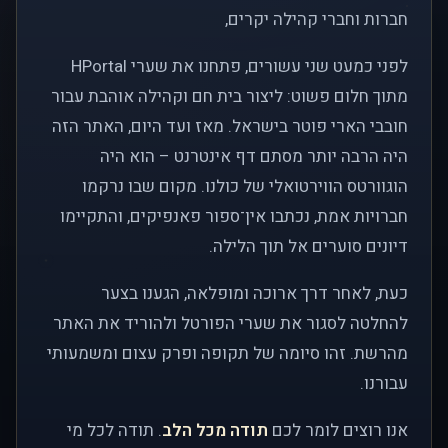
חברות וחברי קהילה יקרים,
לפני כמעט שני עשורים, פתחנו את שערי HPortal
מתוך חלום פשוט: ליצור בית חם וקהילה אוהבת עבור
חובבי הארי פוטר בישראל. מאז ועד היום, האתר הזה
היה הרבה יותר מסתם דף אינטרנט – הוא היה
הוגוורטס הווירטואלי של כולנו. מקום שבו נרקמו
חברויות אמת, נכתבו אין־ספור פאנפיקים, והתקיימו
דיונים סוערים אל תוך הלילה.
כעת, לאחר דרך ארוכה ומופלאה, הגענו בצער
להחלטה לסגור את שערי הפורטל ולהוריד את האתר
מהרשת. זהו סיומה של תקופה ופרק עצום ומשמעותי
עבורנו.
אנו רוצים לומר לכם
תודה מכל הלב
. תודה לכל מי