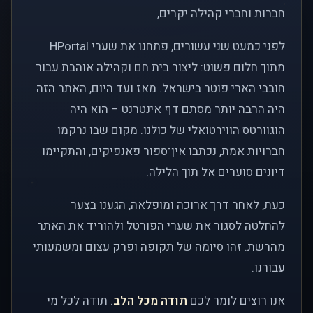
חברות וחברי קהילה יקרים,
לפני כמעט שני עשורים, פתחנו את שערי HPortal
מתוך חלום פשוט: ליצור בית חם וקהילה אוהבת עבור
חובבי הארי פוטר בישראל. מאז ועד היום, האתר הזה
היה הרבה יותר מסתם דף אינטרנט – הוא היה
הוגוורטס הווירטואלי של כולנו. מקום שבו נרקמו
חברויות אמת, נכתבו אין־ספור פאנפיקים, והתקיימו
דיונים סוערים אל תוך הלילה.
כעת, לאחר דרך ארוכה ומופלאה, הגענו בצער
להחלטה לסגור את שערי הפורטל ולהוריד את האתר
מהרשת. זהו סיומה של תקופה ופרק עצום ומשמעותי
עבורנו.
אנו רוצים לומר לכם
תודה מכל הלב
. תודה לכל מי