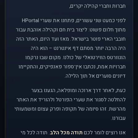
חברות וחברי קהילה יקרים,
לפני כמעט שני עשורים, פתחנו את שערי HPortal
מתוך חלום פשוט: ליצור בית חם וקהילה אוהבת עבור
חובבי הארי פוטר בישראל. מאז ועד היום, האתר הזה
היה הרבה יותר מסתם דף אינטרנט – הוא היה
הוגוורטס הווירטואלי של כולנו. מקום שבו נרקמו
חברויות אמת, נכתבו אין־ספור פאנפיקים, והתקיימו
דיונים סוערים אל תוך הלילה.
כעת, לאחר דרך ארוכה ומופלאה, הגענו בצער
להחלטה לסגור את שערי הפורטל ולהוריד את האתר
מהרשת. זהו סיומה של תקופה ופרק עצום ומשמעותי
עבורנו.
אנו רוצים לומר לכם
תודה מכל הלב
. תודה לכל מי