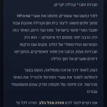
חברות וחברי קהילה יקרים,
לפני כמעט שני עשורים, פתחנו את שערי HPortal
מתוך חלום פשוט: ליצור בית חם וקהילה אוהבת עבור
חובבי הארי פוטר בישראל. מאז ועד היום, האתר הזה
היה הרבה יותר מסתם דף אינטרנט – הוא היה
הוגוורטס הווירטואלי של כולנו. מקום שבו נרקמו
חברויות אמת, נכתבו אין־ספור פאנפיקים, והתקיימו
דיונים סוערים אל תוך הלילה.
כעת, לאחר דרך ארוכה ומופלאה, הגענו בצער
להחלטה לסגור את שערי הפורטל ולהוריד את האתר
מהרשת. זהו סיומה של תקופה ופרק עצום ומשמעותי
עבורנו.
אנו רוצים לומר לכם
תודה מכל הלב
. תודה לכל מי