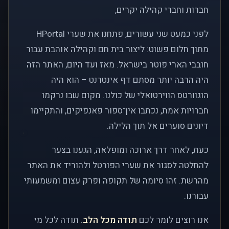
חברות וחברי קהילה יקרים,
לפני כמעט שני עשורים, פתחנו את שערי HPortal
מתוך חלום פשוט: ליצור בית חם וקהילה אוהבת עבור
חובבי הארי פוטר בישראל. מאז ועד היום, האתר הזה
היה הרבה יותר מסתם דף אינטרנט – הוא היה
הוגוורטס הווירטואלי של כולנו. מקום שבו נרקמו
חברויות אמת, נכתבו אין־ספור פאנפיקים, והתקיימו
דיונים סוערים אל תוך הלילה.
כעת, לאחר דרך ארוכה ומופלאה, הגענו בצער
להחלטה לסגור את שערי הפורטל ולהוריד את האתר
מהרשת. זהו סיומה של תקופה ופרק עצום ומשמעותי
עבורנו.
אנו רוצים לומר לכם
תודה מכל הלב
. תודה לכל מי