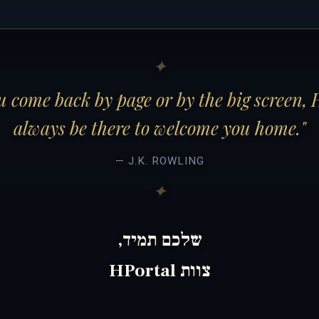
 come back by page or by the big screen, 
always be there to welcome you home."
— J.K. ROWLING
שלכם תמיד,
צוות HPortal