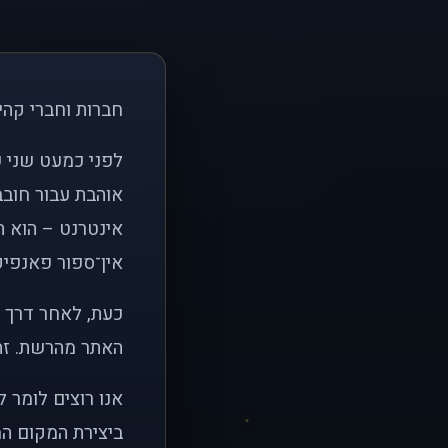
חברות וחברי קהי
אוהבת עבור חובב
אינטרנט – הוא הי
אין־ספור פאנפיקי
כעת, לאחר דרך א
האתר מהרשת. זהו
אנו רוצים לומר 
ביצירת המקום המ