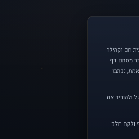
ם פשוט: ליצור בית חם וקהילה
ותר מסתם דף
אמת, נכתבו
ל ולהוריד את
ף ולקח חלק