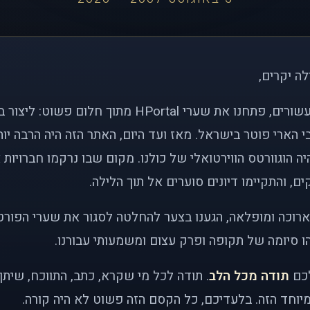
לה יקרים,
לפני כמעט שני עשורים, פתחנו את שערי HPortal מתוך חלו
י הארי פוטר בישראל. מאז ועד היום, האתר הזה היה הרבה י
ה הוגוורטס הווירטואלי של כולנו. מקום שבו נרקמו חברויות 
ם, והתקיימו דיונים סוערים אל תוך הלילה.
רוכה ומופלאה, הגענו בצער להחלטה לסגור את שערי הפורט
 סיומה של תקופה ופרק עצום ומשמעותי עבורנו.
לכם
תודה מכל הלב
. תודה לכל מי שקרא, כתב, התווכח, שית
יוחד הזה. בלעדיכם, כל הקסם הזה פשוט לא היה קורה.