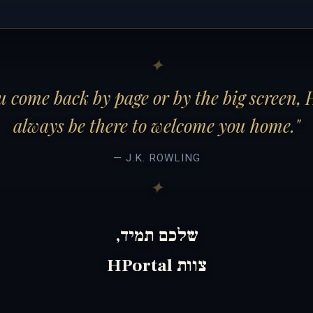
 come back by page or by the big screen, 
always be there to welcome you home."
— J.K. ROWLING
שלכם תמיד,
צוות HPortal