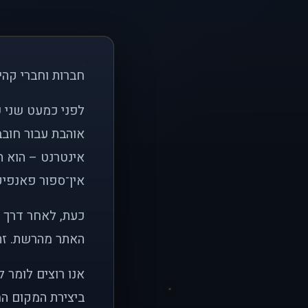
חברות וחברי קהי
אוהבת עבור חובב
אינטרנט – הוא הי
אין־ספור פאנפיקי
כעת, לאחר דרך א
האתר מהרשת. זהו
אנו רוצים לומר 
ביצירת המקום המ