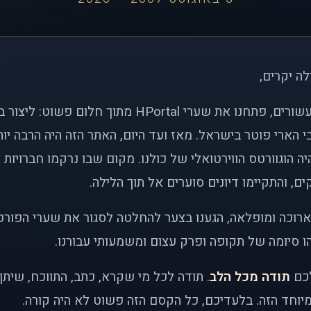
לה יקרים,
לפני כמעט שני עשורים, פתחנו את שערי HPortal מתוך חלו
י הארי פוטר בישראל. מאז ועד היום, האתר הזה היה הרבה י
ה הוגוורטס הווירטואלי של כולנו. מקום שבו נרקמו חברויות 
ם, והתקיימו דיונים סוערים אל תוך הלילה.
רוכה ומופלאה, הגענו בצער להחלטה לסגור את שערי הפורט
 סיומה של תקופה ופרק עצום ומשמעותי עבורנו.
לכם
תודה מכל הלב
. תודה לכל מי שקרא, כתב, התווכח, שית
יוחד הזה. בלעדיכם, כל הקסם הזה פשוט לא היה קורה.