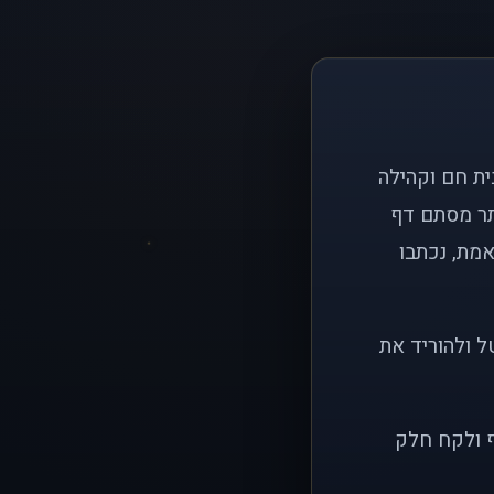
ם פשוט: ליצור בית חם וקהילה
ותר מסתם דף
אמת, נכתבו
ל ולהוריד את
ף ולקח חלק