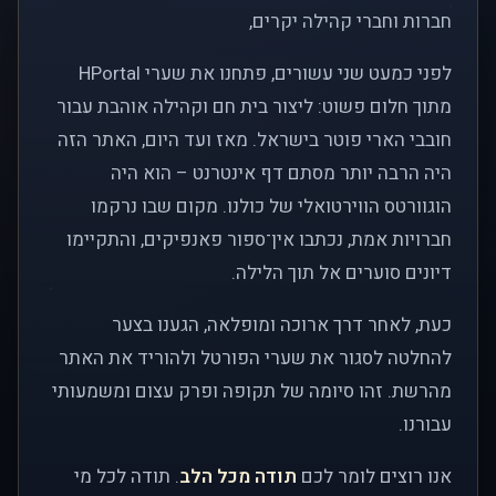
חברות וחברי קהילה יקרים,
לפני כמעט שני עשורים, פתחנו את שערי HPortal
מתוך חלום פשוט: ליצור בית חם וקהילה אוהבת עבור
חובבי הארי פוטר בישראל. מאז ועד היום, האתר הזה
היה הרבה יותר מסתם דף אינטרנט – הוא היה
הוגוורטס הווירטואלי של כולנו. מקום שבו נרקמו
חברויות אמת, נכתבו אין־ספור פאנפיקים, והתקיימו
דיונים סוערים אל תוך הלילה.
כעת, לאחר דרך ארוכה ומופלאה, הגענו בצער
להחלטה לסגור את שערי הפורטל ולהוריד את האתר
מהרשת. זהו סיומה של תקופה ופרק עצום ומשמעותי
עבורנו.
אנו רוצים לומר לכם
תודה מכל הלב
. תודה לכל מי