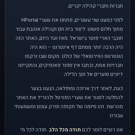
חברות וחברי קהילה יקרים,
לפני כמעט שני עשורים, פתחנו את שערי HPortal
מתוך חלום פשוט: ליצור בית חם וקהילה אוהבת עבור
חובבי הארי פוטר בישראל. מאז ועד היום, האתר הזה
היה הרבה יותר מסתם דף אינטרנט – הוא היה
הוגוורטס הווירטואלי של כולנו. מקום שבו נרקמו
חברויות אמת, נכתבו אין־ספור פאנפיקים, והתקיימו
דיונים סוערים אל תוך הלילה.
כעת, לאחר דרך ארוכה ומופלאה, הגענו בצער
להחלטה לסגור את שערי הפורטל ולהוריד את האתר
מהרשת. זהו סיומה של תקופה ופרק עצום ומשמעותי
עבורנו.
אנו רוצים לומר לכם
תודה מכל הלב
. תודה לכל מי