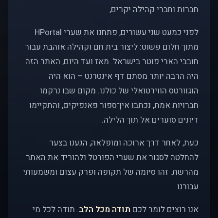
חברות וחברי קהילה יקרים,
לפני כמעט שני עשורים, פתחנו את שערי HPortal
מתוך חלום פשוט: ליצור בית חם וקהילה אוהבת עבור
חובבי הארי פוטר בישראל. מאז ועד היום, האתר הזה
היה הרבה יותר מסתם דף אינטרנט – הוא היה
הוגוורטס הווירטואלי של כולנו. מקום שבו נרקמו
חברויות אמת, נכתבו אין־ספור פאנפיקים, והתקיימו
דיונים סוערים אל תוך הלילה.
כעת, לאחר דרך ארוכה ומופלאה, הגענו בצער
להחלטה לסגור את שערי הפורטל ולהוריד את האתר
מהרשת. זהו סיומה של תקופה ופרק עצום ומשמעותי
עבורנו.
אנו רוצים לומר לכם
תודה מכל הלב
. תודה לכל מי