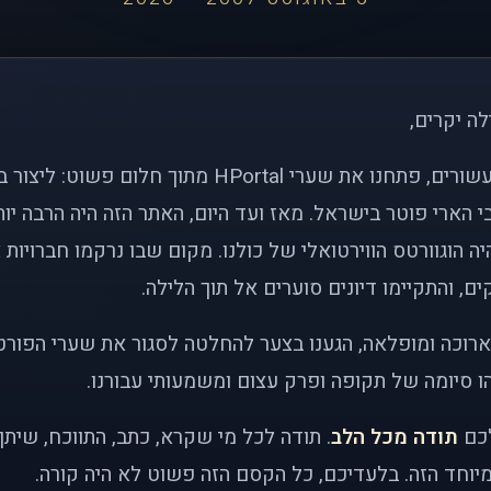
לה יקרים,
לפני כמעט שני עשורים, פתחנו את שערי HPortal מתוך חלו
י הארי פוטר בישראל. מאז ועד היום, האתר הזה היה הרבה י
ה הוגוורטס הווירטואלי של כולנו. מקום שבו נרקמו חברויות 
ם, והתקיימו דיונים סוערים אל תוך הלילה.
רוכה ומופלאה, הגענו בצער להחלטה לסגור את שערי הפורט
 סיומה של תקופה ופרק עצום ומשמעותי עבורנו.
לכם
תודה מכל הלב
. תודה לכל מי שקרא, כתב, התווכח, שית
יוחד הזה. בלעדיכם, כל הקסם הזה פשוט לא היה קורה.