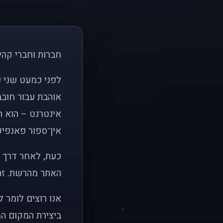
חברות וחברי קהי
אוהבת עבור חובב
אינטרנט – הוא הי
אין־ספור פאנפיקי
כעת, לאחר דרך א
האתר מהרשת. זהו
אנו רוצים לומר 
ביצירת המקום המ