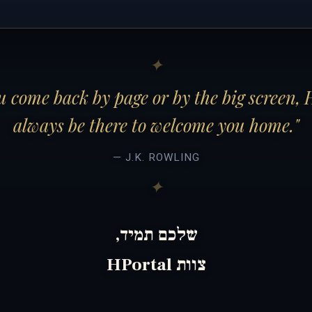
 come back by page or by the big screen, 
always be there to welcome you home."
— J.K. ROWLING
שלכם תמיד,
צוות HPortal