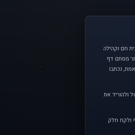
ם פשוט: ליצור בית חם וקהילה
ותר מסתם דף
אמת, נכתבו
ל ולהוריד את
ף ולקח חלק