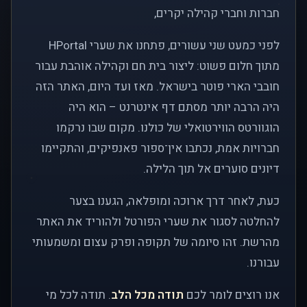
חברות וחברי קהילה יקרים,
לפני כמעט שני עשורים, פתחנו את שערי HPortal
מתוך חלום פשוט: ליצור בית חם וקהילה אוהבת עבור
חובבי הארי פוטר בישראל. מאז ועד היום, האתר הזה
היה הרבה יותר מסתם דף אינטרנט – הוא היה
הוגוורטס הווירטואלי של כולנו. מקום שבו נרקמו
חברויות אמת, נכתבו אין־ספור פאנפיקים, והתקיימו
דיונים סוערים אל תוך הלילה.
כעת, לאחר דרך ארוכה ומופלאה, הגענו בצער
להחלטה לסגור את שערי הפורטל ולהוריד את האתר
מהרשת. זהו סיומה של תקופה ופרק עצום ומשמעותי
עבורנו.
אנו רוצים לומר לכם
תודה מכל הלב
. תודה לכל מי