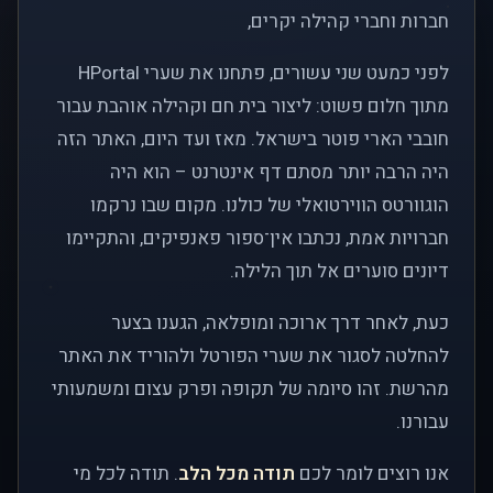
חברות וחברי קהילה יקרים,
לפני כמעט שני עשורים, פתחנו את שערי HPortal
מתוך חלום פשוט: ליצור בית חם וקהילה אוהבת עבור
חובבי הארי פוטר בישראל. מאז ועד היום, האתר הזה
היה הרבה יותר מסתם דף אינטרנט – הוא היה
הוגוורטס הווירטואלי של כולנו. מקום שבו נרקמו
חברויות אמת, נכתבו אין־ספור פאנפיקים, והתקיימו
דיונים סוערים אל תוך הלילה.
כעת, לאחר דרך ארוכה ומופלאה, הגענו בצער
להחלטה לסגור את שערי הפורטל ולהוריד את האתר
מהרשת. זהו סיומה של תקופה ופרק עצום ומשמעותי
עבורנו.
אנו רוצים לומר לכם
תודה מכל הלב
. תודה לכל מי