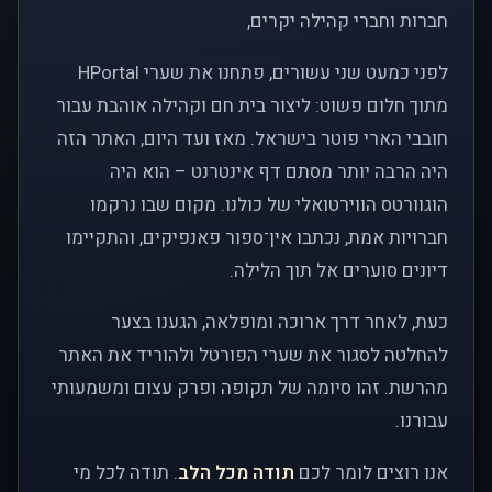
חברות וחברי קהילה יקרים,
לפני כמעט שני עשורים, פתחנו את שערי HPortal
מתוך חלום פשוט: ליצור בית חם וקהילה אוהבת עבור
חובבי הארי פוטר בישראל. מאז ועד היום, האתר הזה
היה הרבה יותר מסתם דף אינטרנט – הוא היה
הוגוורטס הווירטואלי של כולנו. מקום שבו נרקמו
חברויות אמת, נכתבו אין־ספור פאנפיקים, והתקיימו
דיונים סוערים אל תוך הלילה.
כעת, לאחר דרך ארוכה ומופלאה, הגענו בצער
להחלטה לסגור את שערי הפורטל ולהוריד את האתר
מהרשת. זהו סיומה של תקופה ופרק עצום ומשמעותי
עבורנו.
אנו רוצים לומר לכם
תודה מכל הלב
. תודה לכל מי