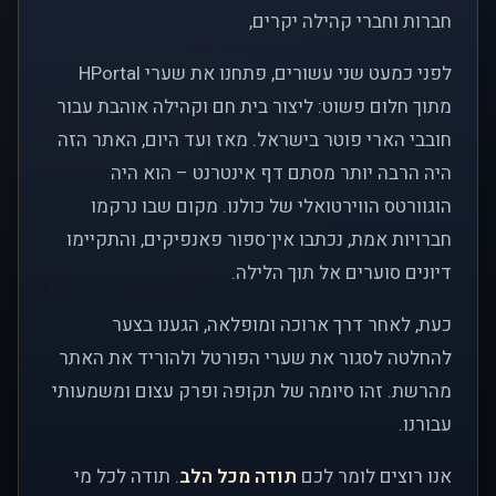
חברות וחברי קהילה יקרים,
לפני כמעט שני עשורים, פתחנו את שערי HPortal
מתוך חלום פשוט: ליצור בית חם וקהילה אוהבת עבור
חובבי הארי פוטר בישראל. מאז ועד היום, האתר הזה
היה הרבה יותר מסתם דף אינטרנט – הוא היה
הוגוורטס הווירטואלי של כולנו. מקום שבו נרקמו
חברויות אמת, נכתבו אין־ספור פאנפיקים, והתקיימו
דיונים סוערים אל תוך הלילה.
כעת, לאחר דרך ארוכה ומופלאה, הגענו בצער
להחלטה לסגור את שערי הפורטל ולהוריד את האתר
מהרשת. זהו סיומה של תקופה ופרק עצום ומשמעותי
עבורנו.
אנו רוצים לומר לכם
תודה מכל הלב
. תודה לכל מי