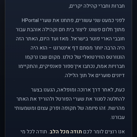
חברות וחברי קהילה יקרים,
לפני כמעט שני עשורים, פתחנו את שערי HPortal
מתוך חלום פשוט: ליצור בית חם וקהילה אוהבת עבור
חובבי הארי פוטר בישראל. מאז ועד היום, האתר הזה
היה הרבה יותר מסתם דף אינטרנט – הוא היה
הוגוורטס הווירטואלי של כולנו. מקום שבו נרקמו
חברויות אמת, נכתבו אין־ספור פאנפיקים, והתקיימו
דיונים סוערים אל תוך הלילה.
כעת, לאחר דרך ארוכה ומופלאה, הגענו בצער
להחלטה לסגור את שערי הפורטל ולהוריד את האתר
מהרשת. זהו סיומה של תקופה ופרק עצום ומשמעותי
עבורנו.
אנו רוצים לומר לכם
תודה מכל הלב
. תודה לכל מי