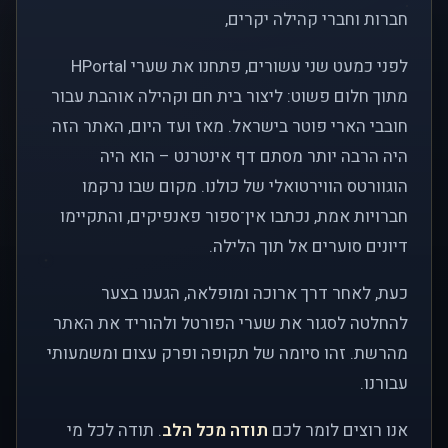
חברות וחברי קהילה יקרים,
לפני כמעט שני עשורים, פתחנו את שערי HPortal
מתוך חלום פשוט: ליצור בית חם וקהילה אוהבת עבור
חובבי הארי פוטר בישראל. מאז ועד היום, האתר הזה
היה הרבה יותר מסתם דף אינטרנט – הוא היה
הוגוורטס הווירטואלי של כולנו. מקום שבו נרקמו
חברויות אמת, נכתבו אין־ספור פאנפיקים, והתקיימו
דיונים סוערים אל תוך הלילה.
כעת, לאחר דרך ארוכה ומופלאה, הגענו בצער
להחלטה לסגור את שערי הפורטל ולהוריד את האתר
מהרשת. זהו סיומה של תקופה ופרק עצום ומשמעותי
עבורנו.
אנו רוצים לומר לכם
תודה מכל הלב
. תודה לכל מי