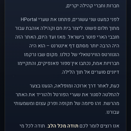
חברות וחברי קהילה יקרים,
לפני כמעט שני עשורים, פתחנו את שערי HPortal
מתוך חלום פשוט: ליצור בית חם וקהילה אוהבת עבור
חובבי הארי פוטר בישראל. מאז ועד היום, האתר הזה
היה הרבה יותר מסתם דף אינטרנט – הוא היה
הוגוורטס הווירטואלי של כולנו. מקום שבו נרקמו
חברויות אמת, נכתבו אין־ספור פאנפיקים, והתקיימו
דיונים סוערים אל תוך הלילה.
כעת, לאחר דרך ארוכה ומופלאה, הגענו בצער
להחלטה לסגור את שערי הפורטל ולהוריד את האתר
מהרשת. זהו סיומה של תקופה ופרק עצום ומשמעותי
עבורנו.
אנו רוצים לומר לכם
תודה מכל הלב
. תודה לכל מי