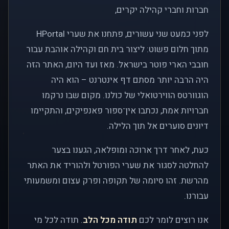
חברות וחברי קהילה יקרים,
לפני כמעט שני עשורים, פתחנו את שערי HPortal
מתוך חלום פשוט: ליצור בית חם וקהילה אוהבת עבור
חובבי הארי פוטר בישראל. מאז ועד היום, האתר הזה
היה הרבה יותר מסתם דף אינטרנט – הוא היה
הוגוורטס הווירטואלי של כולנו. מקום שבו נרקמו
חברויות אמת, נכתבו אין־ספור פאנפיקים, והתקיימו
דיונים סוערים אל תוך הלילה.
כעת, לאחר דרך ארוכה ומופלאה, הגענו בצער
להחלטה לסגור את שערי הפורטל ולהוריד את האתר
מהרשת. זהו סיומה של תקופה ופרק עצום ומשמעותי
עבורנו.
אנו רוצים לומר לכם
תודה מכל הלב
. תודה לכל מי