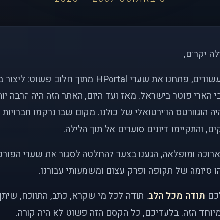
לה יקרים,
לפני כמעט שני עשורים, פתחנו את שערי HPortal מתוך חלו
י הארי פוטר בישראל. מאז ועד היום, האתר הזה היה הרבה י
ה הוגוורטס הווירטואלי של כולנו. מקום שבו נרקמו חברויות 
ם, והתקיימו דיונים סוערים אל תוך הלילה.
רוכה ומופלאה, הגענו בצער להחלטה לסגור את שערי הפורט
 סיומה של תקופה ופרק עצום ומשמעותי עבורנו.
לכם
תודה מכל הלב
. תודה לכל מי שקרא, כתב, התווכח, שית
יוחד הזה. בלעדיכם, כל הקסם הזה פשוט לא היה קורה.