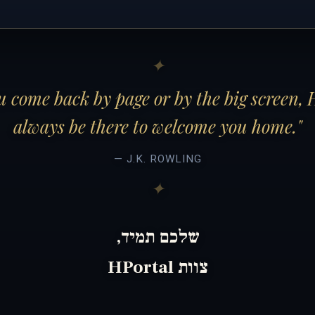
 come back by page or by the big screen, 
always be there to welcome you home."
— J.K. ROWLING
שלכם תמיד,
צוות HPortal