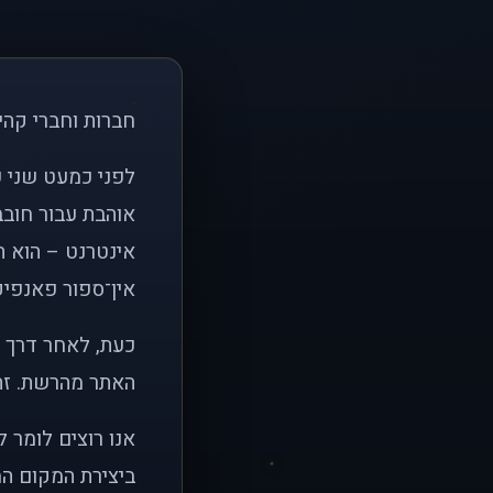
חברות וחברי קהי
אוהבת עבור חובב
אינטרנט – הוא הי
אין־ספור פאנפיקי
כעת, לאחר דרך א
האתר מהרשת. זהו
אנו רוצים לומר 
ביצירת המקום המ