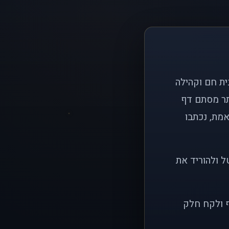
ם פשוט: ליצור בית חם וקהילה
ותר מסתם דף
אמת, נכתבו
ל ולהוריד את
ף ולקח חלק