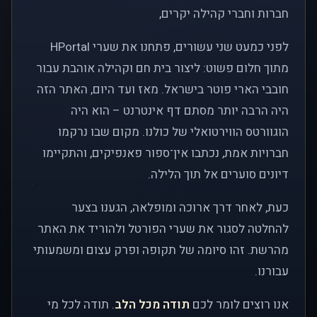
חברות וחברי קהילה יקרים,
לפני כמעט שני עשורים, פתחנו את שערי HPortal
מתוך חלום פשוט: ליצור בית חם וקהילה אוהבת עבור
חובבי הארי פוטר בישראל. מאז ועד היום, האתר הזה
היה הרבה יותר מסתם דף אינטרנט – הוא היה
הוגוורטס הווירטואלי של כולנו. מקום שבו נרקמו
חברויות אמת, נכתבו אין־ספור פאנפיקים, והתקיימו
דיונים סוערים אל תוך הלילה.
כעת, לאחר דרך ארוכה ומופלאה, הגענו בצער
להחלטה לסגור את שערי הפורטל ולהוריד את האתר
מהרשת. זהו סיומה של תקופה ופרק עצום ומשמעותי
עבורנו.
אנו רוצים לומר לכם
תודה מכל הלב
. תודה לכל מי