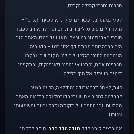
חברות וחברי קהילה יקרים,
לפני כמעט שני עשורים, פתחנו את שערי HPortal
מתוך חלום פשוט: ליצור בית חם וקהילה אוהבת עבור
חובבי הארי פוטר בישראל. מאז ועד היום, האתר הזה
היה הרבה יותר מסתם דף אינטרנט – הוא היה
הוגוורטס הווירטואלי של כולנו. מקום שבו נרקמו
חברויות אמת, נכתבו אין־ספור פאנפיקים, והתקיימו
דיונים סוערים אל תוך הלילה.
כעת, לאחר דרך ארוכה ומופלאה, הגענו בצער
להחלטה לסגור את שערי הפורטל ולהוריד את האתר
מהרשת. זהו סיומה של תקופה ופרק עצום ומשמעותי
עבורנו.
אנו רוצים לומר לכם
תודה מכל הלב
. תודה לכל מי