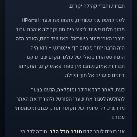
חברות וחברי קהילה יקרים,
לפני כמעט שני עשורים, פתחנו את שערי HPortal
מתוך חלום פשוט: ליצור בית חם וקהילה אוהבת עבור
חובבי הארי פוטר בישראל. מאז ועד היום, האתר הזה
היה הרבה יותר מסתם דף אינטרנט – הוא היה
הוגוורטס הווירטואלי של כולנו. מקום שבו נרקמו
חברויות אמת, נכתבו אין־ספור פאנפיקים, והתקיימו
דיונים סוערים אל תוך הלילה.
כעת, לאחר דרך ארוכה ומופלאה, הגענו בצער
להחלטה לסגור את שערי הפורטל ולהוריד את האתר
מהרשת. זהו סיומה של תקופה ופרק עצום ומשמעותי
עבורנו.
אנו רוצים לומר לכם
תודה מכל הלב
. תודה לכל מי