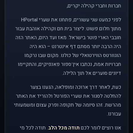
חברות וחברי קהילה יקרים,
לפני כמעט שני עשורים, פתחנו את שערי HPortal
מתוך חלום פשוט: ליצור בית חם וקהילה אוהבת עבור
חובבי הארי פוטר בישראל. מאז ועד היום, האתר הזה
היה הרבה יותר מסתם דף אינטרנט – הוא היה
הוגוורטס הווירטואלי של כולנו. מקום שבו נרקמו
חברויות אמת, נכתבו אין־ספור פאנפיקים, והתקיימו
דיונים סוערים אל תוך הלילה.
כעת, לאחר דרך ארוכה ומופלאה, הגענו בצער
להחלטה לסגור את שערי הפורטל ולהוריד את האתר
מהרשת. זהו סיומה של תקופה ופרק עצום ומשמעותי
עבורנו.
אנו רוצים לומר לכם
תודה מכל הלב
. תודה לכל מי