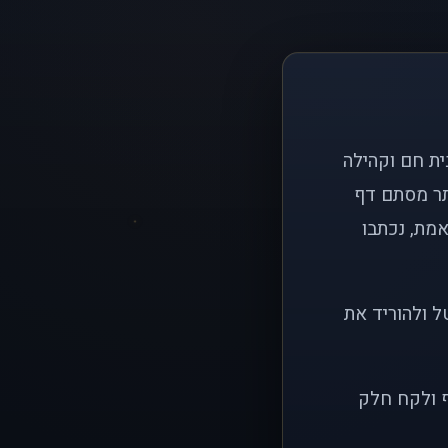
ם פשוט: ליצור בית חם וקהילה
ותר מסתם דף
אמת, נכתבו
ל ולהוריד את
ף ולקח חלק