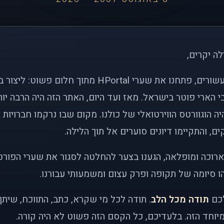
לה יקרים,
לפני כמעט שני עשורים, פתחנו את שערי HPortal מתוך חלו
י הארי פוטר בישראל. מאז ועד היום, האתר הזה היה הרבה י
ה הוגוורטס הווירטואלי של כולנו. מקום שבו נרקמו חברויות 
ם, והתקיימו דיונים סוערים אל תוך הלילה.
רוכה ומופלאה, הגענו בצער להחלטה לסגור את שערי הפורט
 סיומה של תקופה ופרק עצום ומשמעותי עבורנו.
לכם
תודה מכל הלב
. תודה לכל מי שקרא, כתב, התווכח, שית
יוחד הזה. בלעדיכם, כל הקסם הזה פשוט לא היה קורה.