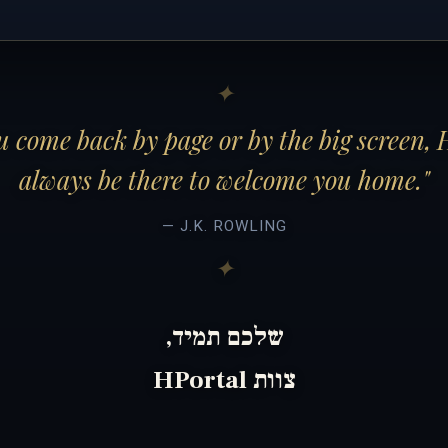
 come back by page or by the big screen, 
always be there to welcome you home."
— J.K. ROWLING
שלכם תמיד,
צוות HPortal