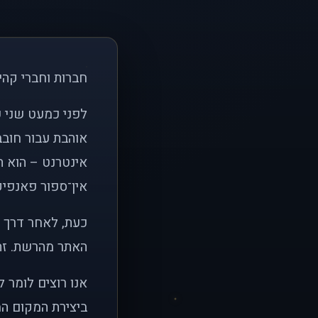
חברות וחברי קהי
אוהבת עבור חובב
אינטרנט – הוא הי
אין־ספור פאנפיקי
כעת, לאחר דרך א
האתר מהרשת. זהו
אנו רוצים לומר 
ביצירת המקום המ