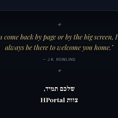
 come back by page or by the big screen, 
always be there to welcome you home."
— J.K. ROWLING
שלכם תמיד,
צוות HPortal