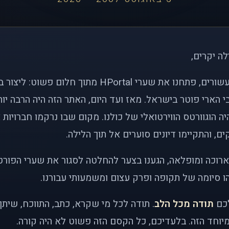
לה יקרים,
לפני כמעט שני עשורים, פתחנו את שערי HPortal מתוך חלו
י הארי פוטר בישראל. מאז ועד היום, האתר הזה היה הרבה י
ה הוגוורטס הווירטואלי של כולנו. מקום שבו נרקמו חברויות 
ם, והתקיימו דיונים סוערים אל תוך הלילה.
רוכה ומופלאה, הגענו בצער להחלטה לסגור את שערי הפורט
 סיומה של תקופה ופרק עצום ומשמעותי עבורנו.
לכם
תודה מכל הלב
. תודה לכל מי שקרא, כתב, התווכח, שית
יוחד הזה. בלעדיכם, כל הקסם הזה פשוט לא היה קורה.