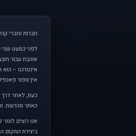
חברות וחברי קהי
אוהבת עבור חובב
אינטרנט – הוא הי
אין־ספור פאנפיקי
כעת, לאחר דרך א
האתר מהרשת. זהו
אנו רוצים לומר 
ביצירת המקום המ