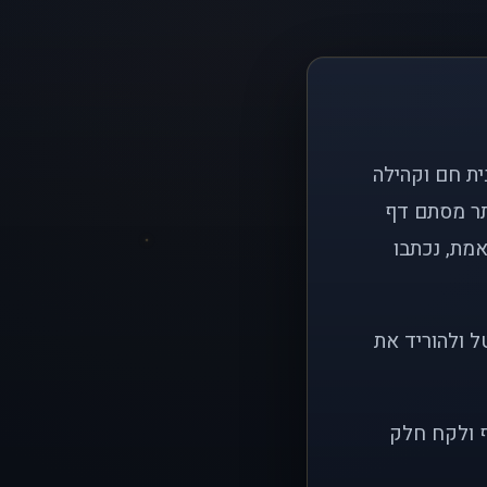
ם פשוט: ליצור בית חם וקהילה
ותר מסתם דף
אמת, נכתבו
ל ולהוריד את
ף ולקח חלק