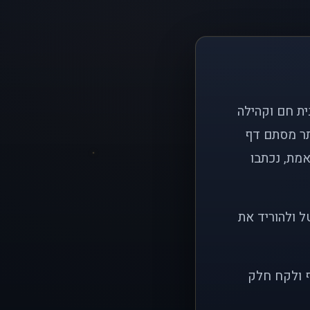
ם פשוט: ליצור בית חם וקהילה
ותר מסתם דף
אמת, נכתבו
ל ולהוריד את
ף ולקח חלק