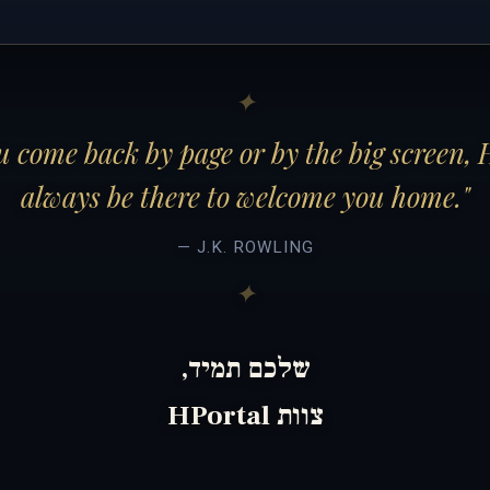
 come back by page or by the big screen, 
always be there to welcome you home."
— J.K. ROWLING
שלכם תמיד,
צוות HPortal