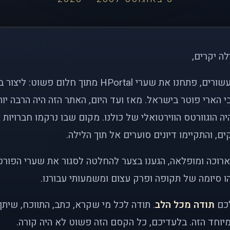
לה יקרים,
לפני כמעט שני עשורים, פתחנו את שערי HPortal מתוך חלו
י הארי פוטר בישראל. מאז ועד היום, האתר הזה היה הרבה י
ה הוגוורטס הווירטואלי של כולנו. מקום שבו נרקמו חברויות 
ם, והתקיימו דיונים סוערים אל תוך הלילה.
רוכה ומופלאה, הגענו בצער להחלטה לסגור את שערי הפורט
 סיומה של תקופה ופרק עצום ומשמעותי עבורנו.
לכם
תודה מכל הלב
. תודה לכל מי שקרא, כתב, התווכח, שית
יוחד הזה. בלעדיכם, כל הקסם הזה פשוט לא היה קורה.