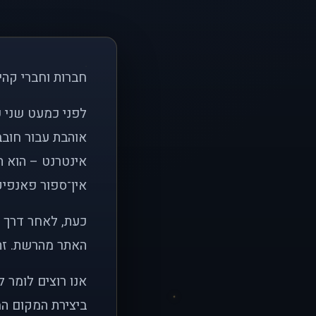
חברות וחברי קהי
אוהבת עבור חובב
אינטרנט – הוא הי
אין־ספור פאנפיקי
כעת, לאחר דרך א
האתר מהרשת. זהו
אנו רוצים לומר 
ביצירת המקום המ