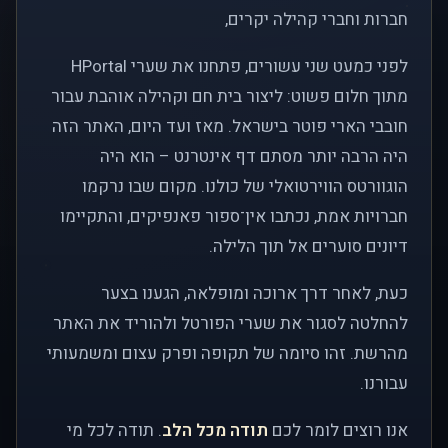
חברות וחברי קהילה יקרים,
לפני כמעט שני עשורים, פתחנו את שערי HPortal
מתוך חלום פשוט: ליצור בית חם וקהילה אוהבת עבור
חובבי הארי פוטר בישראל. מאז ועד היום, האתר הזה
היה הרבה יותר מסתם דף אינטרנט – הוא היה
הוגוורטס הווירטואלי של כולנו. מקום שבו נרקמו
חברויות אמת, נכתבו אין־ספור פאנפיקים, והתקיימו
דיונים סוערים אל תוך הלילה.
כעת, לאחר דרך ארוכה ומופלאה, הגענו בצער
להחלטה לסגור את שערי הפורטל ולהוריד את האתר
מהרשת. זהו סיומה של תקופה ופרק עצום ומשמעותי
עבורנו.
אנו רוצים לומר לכם
תודה מכל הלב
. תודה לכל מי