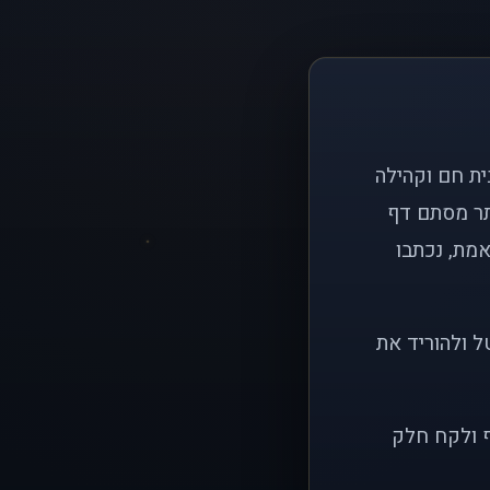
ם פשוט: ליצור בית חם וקהילה
ותר מסתם דף
אמת, נכתבו
ל ולהוריד את
ף ולקח חלק