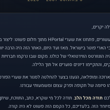
לה יקרים,
לפני כמעט שני עשורים, פתחנו את שערי HPortal מתוך חלו
י הארי פוטר בישראל. מאז ועד היום, האתר הזה היה הרבה י
ה הוגוורטס הווירטואלי של כולנו. מקום שבו נרקמו חברויות 
ם, והתקיימו דיונים סוערים אל תוך הלילה.
רוכה ומופלאה, הגענו בצער להחלטה לסגור את שערי הפורט
 סיומה של תקופה ופרק עצום ומשמעותי עבורנו.
לכם
תודה מכל הלב
. תודה לכל מי שקרא, כתב, התווכח, שית
יוחד הזה. בלעדיכם, כל הקסם הזה פשוט לא היה קורה.