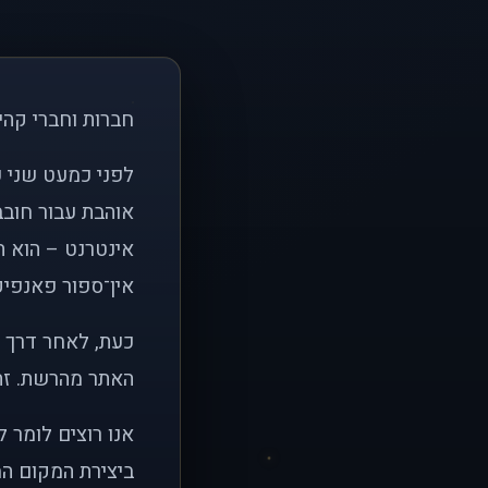
חברות וחברי קהי
אוהבת עבור חובב
אינטרנט – הוא הי
אין־ספור פאנפיקי
כעת, לאחר דרך א
האתר מהרשת. זהו
אנו רוצים לומר 
ביצירת המקום המ