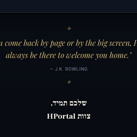
 come back by page or by the big screen, 
always be there to welcome you home."
— J.K. ROWLING
שלכם תמיד,
צוות HPortal