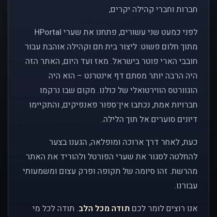
חברות וחברי קהילה יקרים,
לפני כמעט שני עשורים, פתחנו את שערי HPortal
מתוך חלום פשוט: ליצור בית חם וקהילה אוהבת עבור
חובבי הארי פוטר בישראל. מאז ועד היום, האתר הזה
היה הרבה יותר מסתם דף אינטרנט – הוא היה
הוגוורטס הווירטואלי של כולנו. מקום שבו נרקמו
חברויות אמת, נכתבו אין־ספור פאנפיקים, והתקיימו
דיונים סוערים אל תוך הלילה.
כעת, לאחר דרך ארוכה ומופלאה, הגענו בצער
להחלטה לסגור את שערי הפורטל ולהוריד את האתר
מהרשת. זהו סיומה של תקופה ופרק עצום ומשמעותי
עבורנו.
אנו רוצים לומר לכם
תודה מכל הלב
. תודה לכל מי