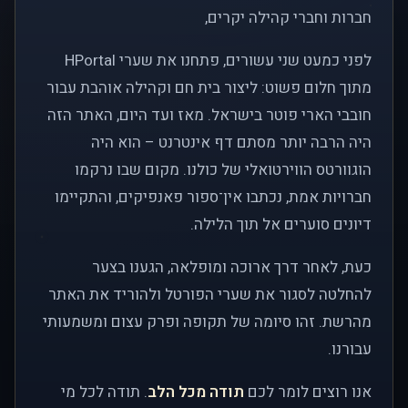
חברות וחברי קהילה יקרים,
לפני כמעט שני עשורים, פתחנו את שערי HPortal
מתוך חלום פשוט: ליצור בית חם וקהילה אוהבת עבור
חובבי הארי פוטר בישראל. מאז ועד היום, האתר הזה
היה הרבה יותר מסתם דף אינטרנט – הוא היה
הוגוורטס הווירטואלי של כולנו. מקום שבו נרקמו
חברויות אמת, נכתבו אין־ספור פאנפיקים, והתקיימו
דיונים סוערים אל תוך הלילה.
כעת, לאחר דרך ארוכה ומופלאה, הגענו בצער
להחלטה לסגור את שערי הפורטל ולהוריד את האתר
מהרשת. זהו סיומה של תקופה ופרק עצום ומשמעותי
עבורנו.
אנו רוצים לומר לכם
תודה מכל הלב
. תודה לכל מי